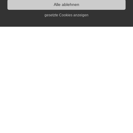
Alle ablehnen
gesetzte Cookies anzeigen
Kontakt
Dr. Jochen Voit
info(at)erinnerungsort.de
Infos
Archiv
Links