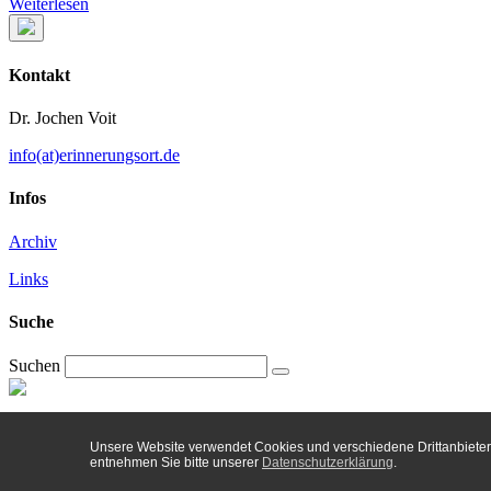
Weiterlesen
Kontakt
Dr. Jochen Voit
info(at)erinnerungsort.de
Infos
Archiv
Links
Suche
Suchen
© Jochen Voit 2018 |
Datenschutz
|
Impressum
|
Sitemap
Unsere Website verwendet Cookies und verschiedene Drittanbieter-
entnehmen Sie bitte unserer
Datenschutzerklärung
.