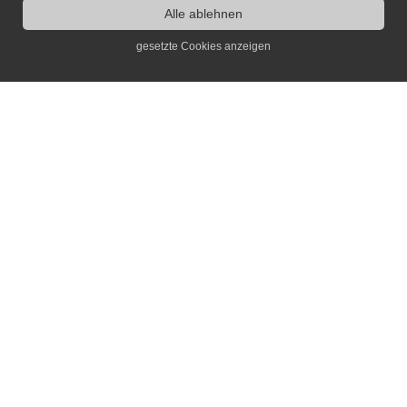
Alle ablehnen
gesetzte Cookies anzeigen
Kontakt
Dr. Jochen Voit
info(at)erinnerungsort.de
Infos
Archiv
Links