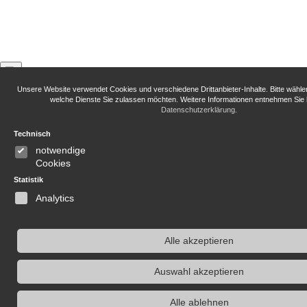
Unsere Website verwendet Cookies und verschiedene Drittanbieter-Inhalte. Bitte wähle
welche Dienste Sie zulassen möchten. Weitere Informationen entnehmen Sie b
Datenschutzerklärung
.
Kontakt
Technisch
Dr. Jochen Voit
notwendige
Cookies
info(at)erinnerungsort.de
Statistik
Analytics
Infos
Alle akzeptieren
Archiv
Links
Auswahl akzeptieren
Alle ablehnen