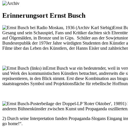
Erinnerungsort Ernst Busch
Ernst Bu
Gesang und sein Schauspiel, Fans und Kritiker dachten sich Ehrentit
auf Ölgemälden, in Bronze und in Gips. Schüler aus der Sowjetunion
Bundesrepublik der 1970er Jahre würdigten Studenten den Künstler a
Filme über das Leben des Künstlers, der Hanns Eisler und zahlreichen
Ernst Busch war ein bedeutender, weil in ve
und Werk des kommunistischen Künstlers betrachtet, andrerseits die s
repräsentieren, in den Blick nimmt. Erst diese Kombination aus biogra
staatstragendes Symbol und Projektionsfläche für rebellische Hoffnu
1)
anderen Bühnenkünstler zwischen Kunst und Propaganda oszillierten
2) Durch seine Interpretation fanden Propaganda-Slogans Eingang ins
go home!“.