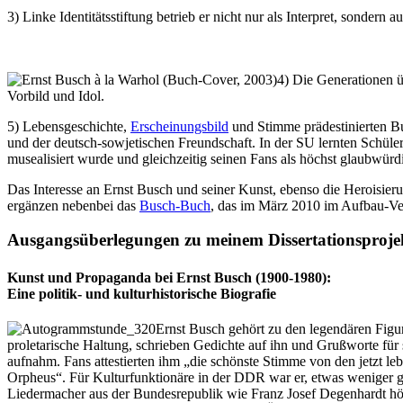
3) Linke Identitätsstiftung betrieb er nicht nur als Interpret, sondern a
4) Die Generationen üb
Vorbild und Idol.
5) Lebensgeschichte,
Erscheinungsbild
und Stimme prädestinierten Bu
und der deutsch-sowjetischen Freundschaft. In der SU lernten Schüler
musealisiert wurde und gleichzeitig seinen Fans als höchst glaubwür
Das Interesse an Ernst Busch und seiner Kunst, ebenso die Heroisier
ergänzen nebenbei das
Busch-Buch
, das im März 2010 im Aufbau-Ver
Ausgangsüberlegungen zu meinem Dissertationsprojekt 
Kunst und Propaganda bei Ernst Busch (1900-1980):
Eine politik- und kulturhistorische Biografie
Ernst Busch gehört zu den legendären Figur
proletarische Haltung, schrieben Gedichte auf ihn und Grußworte fü
aufnahm. Fans attestierten ihm „die schönste Stimme von den jetzt le
Orpheus“. Für Kulturfunktionäre in der DDR war er, etwas weniger gri
Liedermacher aus der Bundesrepublik wie Franz Josef Degenhardt hör