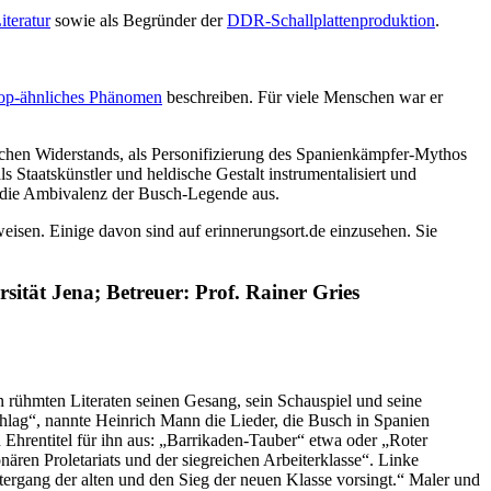
iteratur
sowie als Begründer der
DDR-Schallplattenproduktion
.
op-ähnliches Phänomen
beschreiben. Für viele Menschen war er
ischen Widerstands, als Personifizierung des Spanienkämpfer-Mythos
ls Staatskünstler und heldische Gestalt instrumentalisiert und
ht die Ambivalenz der Busch-Legende aus.
eisen. Einige davon sind auf erinnerungsort.de einzusehen. Sie
sität Jena; Betreuer: Prof. Rainer Gries
n rühmten Literaten seinen Gesang, sein Schauspiel und seine
hlag“, nannte Heinrich Mann die Lieder, die Busch in Spanien
 Ehrentitel für ihn aus: „Barrikaden-Tauber“ etwa oder „Roter
ären Proletariats und der siegreichen Arbeiterklasse“. Linke
ergang der alten und den Sieg der neuen Klasse vorsingt.“ Maler und