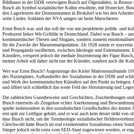
Bildhauer in der DDR verewigten Busch auf Ölgemälden, in Bronze un
Busch als Symbol sozialistischer Kultur erwähnte, mit Honecker. Bus
den Lagerfeuern der Demonstranten in Brokdorf wie bei den Arbeite
seine Lieder, Soldaten der NVA sangen sie beim Marschieren.
Ernst Busch war, und das soll die von mir projektierte politik- und k
Produzent linker Wir-Gefühle in Deutschland. Dabei war Busch – anders
kommunistischer Thesen und Slogans, sondern zumeist emotionalisiere
für die Zwecke der Massenmanipulation. Ab 1928 nutzte er souverän 
und Propaganda oszillierten, zwischen Ideologie und Entertainment. 
Künstlers, versperrt jedoch die mediale Inszenierung der Figur Busch,
meiner Arbeit soll daher nicht nur der Künstler, sondern auch die K
Wer war Ernst Busch? Augenzeuge des Kieler Matrosenaufstands 1918, 
des Naziregimes, Aufbauhelfer des Sozialismus in der DDR und schli
und Werk des kommunistischen Künstlers auf den Punkt zu bringen. H
und öffnet sich schließlich das weite Feld der Heroisierung und Lege
Die zahlreichen Gunstbeweise und Geschichten, Zuschreibungen und li
Busch einerseits als Zeugnisse echter Anerkennung und Bewunderung h
spielte insbesondere in den sozialistischen Gesellschaften des letzte
erst spät zur Leitfigur gekürt, und er war auch kein derart strikt 
dass Busch nicht, um die Terminologie sozialistischer Heldenverehrun
Gleichwohl hatte Busch im real existierenden Sozialismus einen Son
Sänger jedoch nicht extra vom SED-Staat zugewiesen werden, er erga