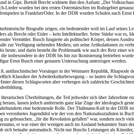
d in Gips. Bertolt Brecht widmete ihm den Aufsatz „Der Volksschauspi
ch-Lieder wurden bei den ersten Ostermärschen im Ruhrgebiet genauso 
rfestspielen in Frankfurt/Oder. In der DDR wurden Schulen nach Erns
ulturhistorische Biografie zeigen, ein bedeutender weil im Lauf seines 
 als Brecht oder Eisler – kein Intellektueller. Seine Stärke war es, Id
nder Vermittler. Busch fungierte als politischer Körper, dessen Ausdr
alle zur Verfügung stehenden Medien, um seine Artikulationen zu verb
Bis heute, und darin besteht die Problematik wie auch der Reiz einer
 die insbesondere in der DDR bis hin zur Ikonisierung betrieben wurde,
ultfigur Ernst Busch einer genauen Untersuchung unterzogen werden.
antifaschistischer Vorsänger in der Weimarer Republik, Rhapsode des 
eßlich Klassiker der Arbeiterkulturbewegung – so lauten die Schlagwo
inter diesen Schlagworten aber verbergen sich zahlreiche Geschichten 
ndenbildung.
terarischen Überhöhungen, die Teil jedweder sich über Jahrzehnte ent
eraus, lassen jedoch andrerseits ganz klar Züge der ideologisch geste
n Jahrhunderts eine bedeutende Rolle. Der Thälmann-Kult in der DDR ist
von oben verordnetes Jugendidol wie der von den Nationalsozialisten 
g zu gebrauchen, „für die Revolution gefallen“ war, sondern noch viele
derstatus, er war einer der wenigen auch im Ausland bekannten Stars 
b sich beinahe automatisch. Nicht nur Buschs Leistungen als Künstler