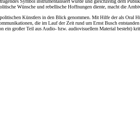
taatstragendes Symbol instrumentalisiert wurde und gleichzeitig dem Pu
 politische Wünsche und rebellische Hoffnungen diente, macht die Amb
 politischen Künstlers in den Blick genommen. Mit Hilfe der als Oral H
Kommunikationen, die im Lauf der Zeit rund um Ernst Busch entstanden s
in großer Teil aus Audio- bzw. audiovisuellem Material besteht) kriti