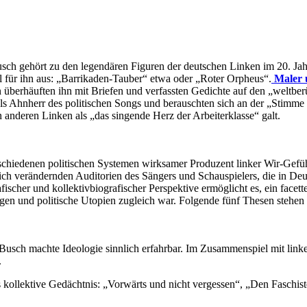
sch gehört zu den legendären Figuren der deutschen Linken im 20. Jah
el für ihn aus: „Barrikaden-Tauber“ etwa oder „Roter Orpheus“.
Maler 
 überhäuften ihn mit Briefen und verfassten Gedichte auf den „weltber
ls Ahnherr des politischen Songs und berauschten sich an der „Stimme 
 anderen Linken als „das singende Herz der Arbeiterklasse“ galt.
rschiedenen politischen Systemen wirksamer Produzent linker Wir-Gefü
ich verändernden Auditorien des Sängers und Schauspielers, die in Deu
fischer und kollektivbiografischer Perspektive ermöglicht es, ein facett
ngen und politische Utopien zugleich war. Folgende fünf Thesen stehen 
 Busch machte Ideologie sinnlich erfahrbar. Im Zusammenspiel mit linke
.
 kollektive Gedächtnis: „Vorwärts und nicht vergessen“, „Den Faschis