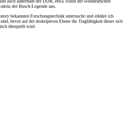
blikum auch außerhalb der DDR, etwa Teilen der westdeutschen
ivalenz der Busch-Legende aus.
istory bekannten Forschungstechnik untersuche und erkläre ich
ind, bevor auf der deskriptiven Ebene die Tragfähigkeit dieser sich
sch überprüft wird.