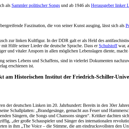
uch als
Sammler politischer Songs
und ab 1946 als
Herausgeber linker L
ergreifende Faszination, die von seiner Kunst ausging, lässt sich als
P
sch zur linken Kultfigur. In der DDR galt er als Held des antifaschist
 mit Hilfe seiner Lieder die deutsche Sprache. Dass er
Schulstoff
war, a
diger und vitaler Ansporn in allen möglichen Lebenslagen diente, mac
ung seines Lebens und Schaffens, sind in vielerlei Dokumenten nachzuw
lag erschienen ist.
am Historischen Institut der Friedrich-Schiller-Univer
en der deutschen Linken im 20. Jahrhundert: Bereits in den 30er Jahre
r seine Schallplatten: „Brandgesänge, gemacht aus Feuer und Hammersc
benden Sängern, die Songs und Chansons singen“. Kritiker dachten sich
ffig, „der große Schauspieler und Sänger des internationalen revolution
ten in ihm „The Voice – die Stimme, die am eindrucksvollsten den Unt