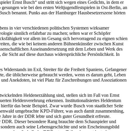
eler Ernst Busch“ und stritt sich wegen eines Gedichts, in dem er
gesungen wie bei den ersten Weltjugendfestspielen in Ost-Berlin, an
t Busch benannt. Punks aus der Hamburger Hausbesetzerszene hörten
Lebens in vier verschiedenen politischen Systemen wirksamer
eologie sinnlich erfahrbar zu machen; selten war er Schöpfer
ucksfähigkeit vor allem im Gesang sich hervorragend zu eignen schien
reiten, die wie bei keinem anderen Bühnenkünstler zwischen Kunst
 wissenschaftlichen Auseinandersetzung mit dem Leben und Werk des
 die Sicht auf diese durchaus widersprüchliche Persönlichkeit. In
Widerstands im Exil, Streiter für die Freiheit Spaniens, Gefangener
rte, die üblicherweise gebraucht werden, wenn es darum geht, Leben
und Anekdoten, ist viel Platz für Zuschreibungen und Assoziationen
wickelnden Heldenerzählung sind, stellen sich im Fall von Ernst
uerten Heldenverehrung erkennen. Institutionalisiertes Heldentum
 hierfür das beste Beispiel. Zwar wurde Busch von staatlicher Seite
in Buchenwald umgebrachte KPD-Führer, was auch damit zusammenhing,
 Jahre in der DDR lebte und sich guter Gesundheit erfreute.
der DDR. Dieser besondere Rang brauchte dem Schauspieler und
, sondern auch seine Lebensgeschichte und sein Erscheinungsbild