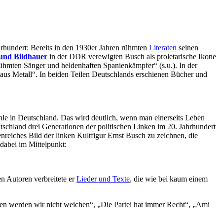
rhundert: Bereits in den 1930er Jahren rühmten
Literaten
seinen
und Bildhauer
in der DDR verewigten Busch als proletarische Ikone
ühmten Sänger und heldenhaften Spanienkämpfer“ (s.u.). In der
aus Metall“. In beiden Teilen Deutschlands erschienen Bücher und
hle in Deutschland. Das wird deutlich, wenn man einerseits Leben
tschland drei Generationen der politischen Linken im 20. Jahrhundert
enreiches Bild der linken Kultfigur Ernst Busch zu zeichnen, die
dabei im Mittelpunkt:
n Autoren verbreitete er
Lieder und Texte
, die wie bei kaum einem
ten werden wir nicht weichen“, „Die Partei hat immer Recht“, „Ami