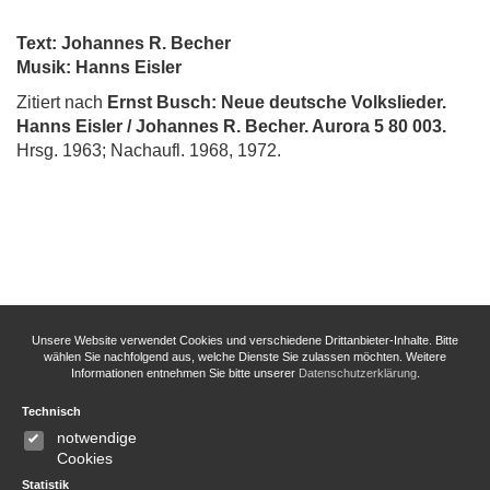
Text: Johannes R. Becher
Musik: Hanns Eisler
Zitiert nach
Ernst Busch: Neue deutsche Volkslieder.
Hanns Eisler / Johannes R. Becher. Aurora 5 80 003.
Hrsg. 1963; Nachaufl. 1968, 1972.
Unsere Website verwendet Cookies und verschiedene Drittanbieter-Inhalte. Bitte
wählen Sie nachfolgend aus, welche Dienste Sie zulassen möchten. Weitere
Informationen entnehmen Sie bitte unserer
Datenschutzerklärung
.
Technisch
notwendige
Cookies
Statistik