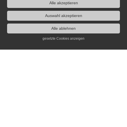
Alle akzeptieren
Auswahl akzeptieren
Alle ablehnen
gesetzte Cookies anzeigen
Kontakt
Dr. Jochen Voit
info(at)erinnerungsort.de
Infos
Archiv