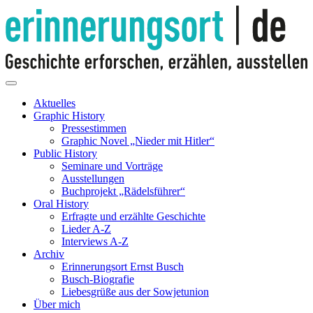
Aktuelles
Graphic History
Pressestimmen
Graphic Novel „Nieder mit Hitler“
Public History
Seminare und Vorträge
Ausstellungen
Buchprojekt „Rädelsführer“
Oral History
Erfragte und erzählte Geschichte
Lieder A-Z
Interviews A-Z
Archiv
Erinnerungsort Ernst Busch
Busch-Biografie
Liebesgrüße aus der Sowjetunion
Über mich