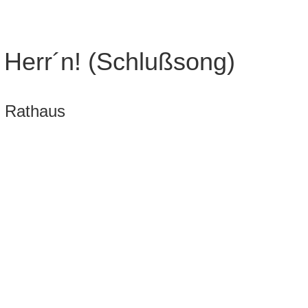
Herr´n! (Schlußsong)
l Rathaus