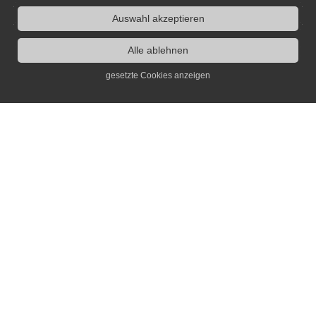
Auswahl akzeptieren
Alle ablehnen
gesetzte Cookies anzeigen
Kontakt
Dr. Jochen Voit
info(at)erinnerungsort.de
Infos
Archiv
Links