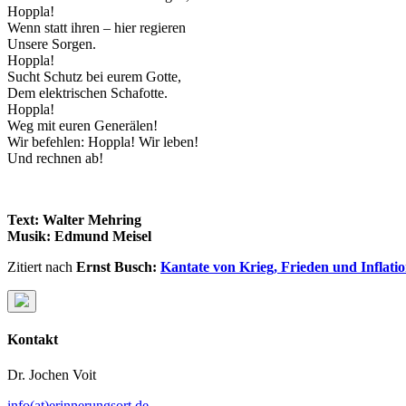
Hoppla!
Wenn statt ihren – hier regieren
Unsere Sorgen.
Hoppla!
Sucht Schutz bei eurem Gotte,
Dem elektrischen Schafotte.
Hoppla!
Weg mit euren Generälen!
Wir befehlen: Hoppla! Wir leben!
Und rechnen ab!
Text: Walter Mehring
Musik: Edmund Meisel
Zitiert nach
Ernst Busch:
Kantate von Krieg, Frieden und Inflati
Kontakt
Dr. Jochen Voit
info(at)erinnerungsort.de