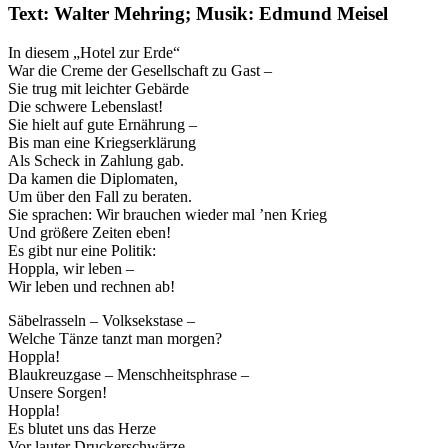
Text: Walter Mehring; Musik: Edmund Meisel
In diesem „Hotel zur Erde“
War die Creme der Gesellschaft zu Gast –
Sie trug mit leichter Gebärde
Die schwere Lebenslast!
Sie hielt auf gute Ernährung –
Bis man eine Kriegserklärung
Als Scheck in Zahlung gab.
Da kamen die Diplomaten,
Um über den Fall zu beraten.
Sie sprachen: Wir brauchen wieder mal ’nen Krieg
Und größere Zeiten eben!
Es gibt nur eine Politik:
Hoppla, wir leben –
Wir leben und rechnen ab!
Säbelrasseln – Volksekstase –
Welche Tänze tanzt man morgen?
Hoppla!
Blaukreuzgase – Menschheitsphrase –
Unsere Sorgen!
Hoppla!
Es blutet uns das Herze
Vor lauter Druckerschwärze.