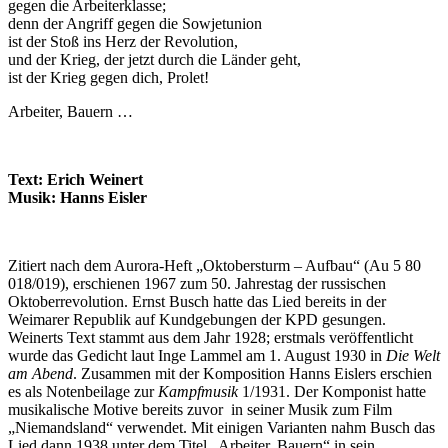
gegen die Arbeiterklasse;
denn der Angriff gegen die Sowjetunion
ist der Stoß ins Herz der Revolution,
und der Krieg, der jetzt durch die Länder geht,
ist der Krieg gegen dich, Prolet!
Arbeiter, Bauern …
Text: Erich Weinert
Musik: Hanns Eisler
Zitiert nach dem Aurora-Heft „Oktobersturm – Aufbau“ (Au 5 80
018/019), erschienen 1967 zum 50. Jahrestag der russischen
Oktoberrevolution. Ernst Busch hatte das Lied bereits in der
Weimarer Republik auf Kundgebungen der KPD gesungen.
Weinerts Text stammt aus dem Jahr 1928; erstmals veröffentlicht
wurde das Gedicht laut Inge Lammel am 1. August 1930 in
Die Welt
am Abend
. Zusammen mit der Komposition Hanns Eislers erschien
es als Notenbeilage zur
Kampfmusik
1/1931. Der Komponist hatte
musikalische Motive bereits zuvor in seiner Musik zum Film
„Niemandsland“ verwendet. Mit einigen Varianten nahm Busch das
Lied dann 1938 unter dem Titel „Arbeiter, Bauern“ in sein