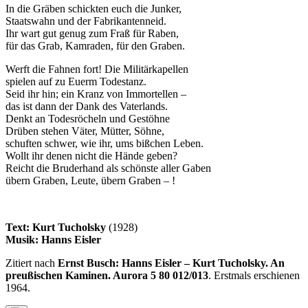
In die Gräben schickten euch die Junker,
Staatswahn und der Fabrikantenneid.
Ihr wart gut genug zum Fraß für Raben,
für das Grab, Kamraden, für den Graben.
Werft die Fahnen fort! Die Militärkapellen
spielen auf zu Euerm Todestanz.
Seid ihr hin; ein Kranz von Immortellen –
das ist dann der Dank des Vaterlands.
Denkt an Todesröcheln und Gestöhne
Drüben stehen Väter, Mütter, Söhne,
schuften schwer, wie ihr, ums bißchen Leben.
Wollt ihr denen nicht die Hände geben?
Reicht die Bruderhand als schönste aller Gaben
übern Graben, Leute, übern Graben – !
Text: Kurt Tucholsky
(1928)
Musik: Hanns Eisler
Zitiert nach
Ernst Busch: Hanns Eisler – Kurt Tucholsky. An
preußischen Kaminen. Aurora 5 80 012/013
. Erstmals erschienen
1964.