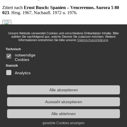
Zitiert nach
Ernst Busch: Spanien – Venceremos. Aurora 5 80
023
. Hrsg. 1967, Nachaufl. 1972 u. 1976.
Unsere Website verwendet Cookies und verschiedene Drittanbieter-Inhalte. Bitte
Kontakt
wählen Sie nachfolgend aus, welche Dienste Sie zulassen möchten. Weitere
Informationen entnehmen Sie bitte unserer
Datenschutzerklärung
.
Dr. Jochen Voit
Technisch
notwendige
info(at)erinnerungsort.de
Cookies
Statistik
Infos
Analytics
Archiv
Links
Alle akzeptieren
Suche
Auswahl akzeptieren
Suchen
Alle ablehnen
gesetzte Cookies anzeigen
© Jochen Voit 2018 |
Datenschutz
|
Impressum
|
Sitemap