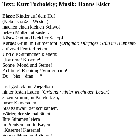
Text: Kurt Tucholsky; Musik: Hanns Eisler
Blasse Kinder auf dem Hof
(Nebenstraße – Westen)
machen einen kleinen Schwof
neben Müllschuttkästen.
Käse-Teint und bleicher Schopf.
Karges Grün im Blumentopf
(Original: Dürftiges Grün im Blumento
auf zwei Fensterbrettern.
Und die Stimmchen klettern:
„Kaserne! Kaserne!
Sonne, Mond und Sterne!
Achtung! Richtung! Vordermann!
Du – bist – dran – !“
Tief geduckt im Ziegelbau
hinter festen Laden
(Original: hinter wuchtigen Laden)
sitzen krumm, in Kitteln blau,
unsre Kameraden.
Staatsanwalt, der schikaniert,
Wärter, der sie malträtiert.
Ihre Stimmen leiern
in Preußen und in Bayern:
„Kaserne! Kaserne!
Sonne, Mond und Sterne!