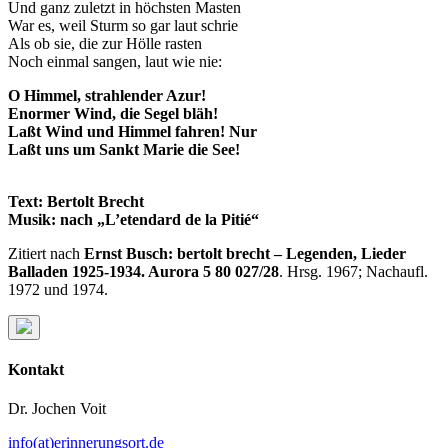
Und ganz zuletzt in höchsten Masten
War es, weil Sturm so gar laut schrie
Als ob sie, die zur Hölle rasten
Noch einmal sangen, laut wie nie:
O Himmel, strahlender Azur!
Enormer Wind, die Segel bläh!
Laßt Wind und Himmel fahren! Nur
Laßt uns um Sankt Marie die See!
Text: Bertolt Brecht
Musik: nach „L’etendard de la Pitié“
Zitiert nach
Ernst Busch: bertolt brecht – Legenden, Lieder
Balladen 1925-1934. Aurora 5 80 027/28
. Hrsg. 1967; Nachaufl.
1972 und 1974.
Kontakt
Dr. Jochen Voit
info(at)erinnerungsort.de