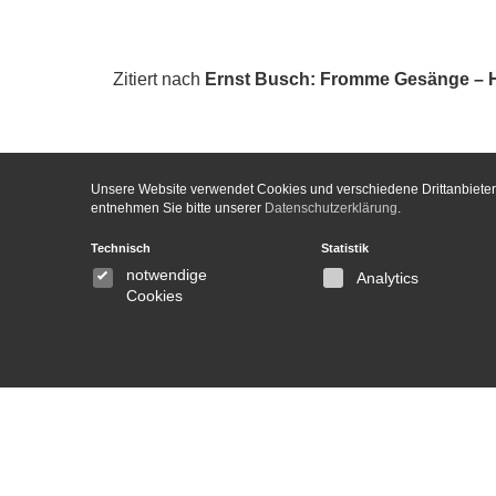
Zitiert nach
Ernst Busch: Fromme Gesänge – He!
Unsere Website verwendet Cookies und verschiedene Drittanbieter-
entnehmen Sie bitte unserer
Datenschutzerklärung
.
Technisch
Statistik
notwendige
Analytics
Cookies
Kontakt
Inf